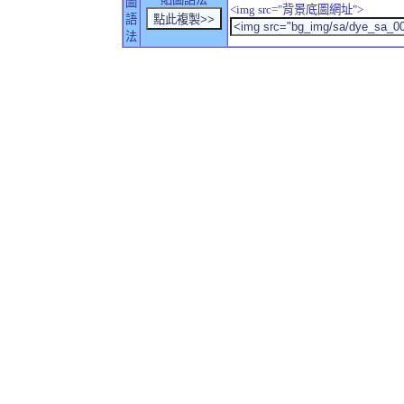
圖
<img src="背景底圖網址">
語
法