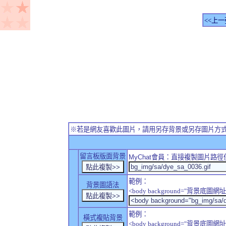
<<上一
※若是網友喜歡此圖片，請用另存背景或另存圖片方
留言板版面背景
MyChat
會員：直接複製圖片路徑
範例：
背景圖語法
<body background="背景底圖網址
範例：
橫式複貼背景
<body background="背景底圖網址" sty