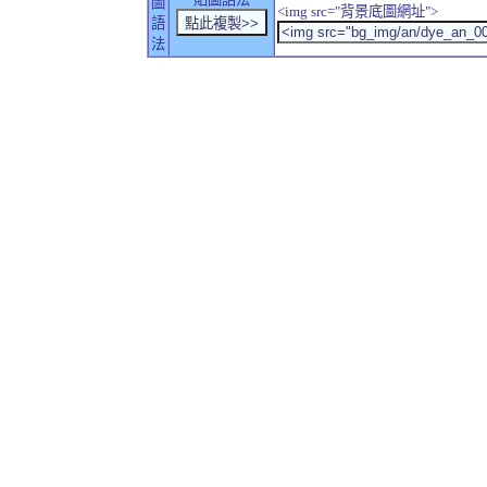
圖
<img src="背景底圖網址">
語
法