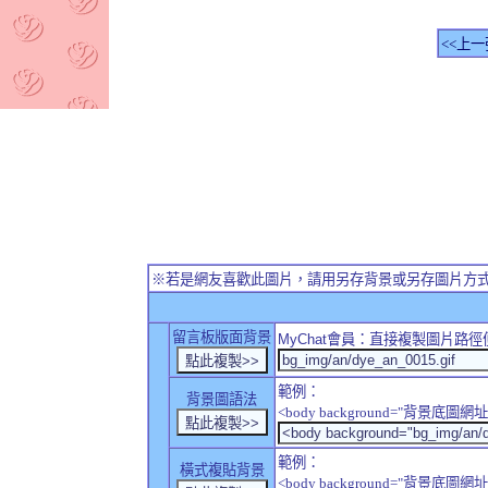
<<上一
※若是網友喜歡此圖片，請用另存背景或另存圖片方
留言板版面背景
MyChat
會員：直接複製圖片路徑
範例：
背景圖語法
<body background="背景底圖網址
範例：
橫式複貼背景
<body background="背景底圖網址" sty