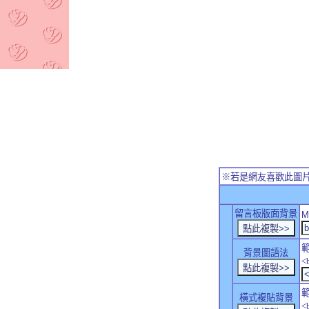
※若是網友喜歡此圖
留言板版面背景
M
背景圖語法
<
橫式複貼背景
<