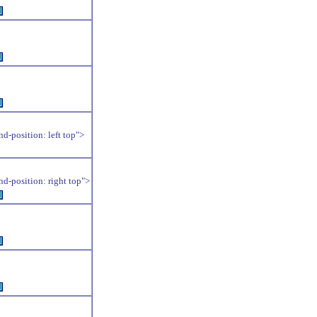
例
例
例
position: left top">
position: right top">
例
例
例