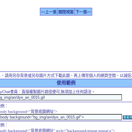
<<上一張
關閉視窗
下一張>>
片，請用另存背景或另存圖片方式下載此圖，再上傳至個人的網頁空間，以減低
使用範例
yChat
會員：直接複製圖片路徑便可,無須加上任何語法。
範例：
body background="背景底圖網址">
看範
範例：
body background="背景底圖網址" style="background-repeat:repeat-x">