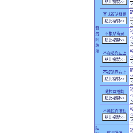
直式複貼背景
<
背
不複貼背景
景
<
圖
語
法
不複貼靠左上
<
不複貼靠右上
<
隨拉頁捲動
<
不隨拉頁捲動
<
貼
貼圖語法