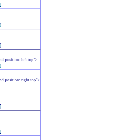
例
例
例
position: left top">
例
position: right top">
例
例