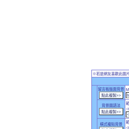
※若是網友喜歡此圖
留言板版面背景
M
背景圖語法
<
橫式複貼背景
<