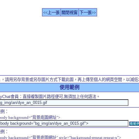
<<上一張
關閉視窗
下一張>>
片，請用另存背景或另存圖片方式下載此圖，再上傳至個人的網頁空間，以減低
使用範例
yChat
會員：直接複製圖片路徑便可,無須加上任何語法。
範例：
body background="背景底圖網址">
看範
範例：
body background="背景底圖網址" style="background-repeat:repeat-x">