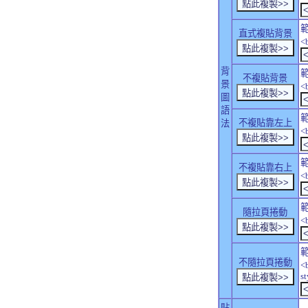
直式複貼背景
<
背
不複貼背景
景
<
圖
語
不複貼靠左上
法
<
不複貼靠右上
<
隨拉頁捲動
<
不隨拉頁捲動
<
s
貼