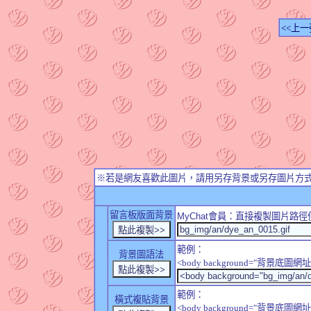
<<上一
※若是網友喜歡此圖片，請用另存背景或另存圖片方
留言板版面背景
MyChat
會員：直接複製圖片路徑
範例：
背景圖語法
<body background="背景底圖網址
範例：
橫式複貼背景
<body background="背景底圖網址" sty