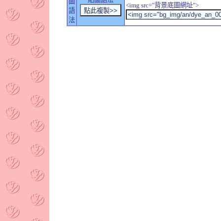
圖
<img src="背景底圖網址">
語
法