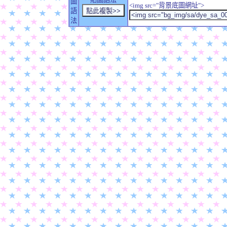
圖
<img src="背景底圖網址">
語
法