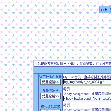
<<上一
※若是網友喜歡此圖片，請用另存背景或另存圖片方
留言板版面背景
MyChat
會員：直接複製圖片路徑
範例：
背景圖語法
<body background="背景底圖網址
範例：
橫式複貼背景
<body background="背景底圖網址" sty