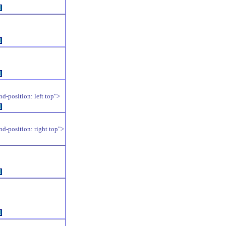
例
例
例
position: left top">
例
position: right top">
例
例