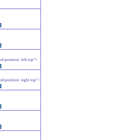
例
例
position: left top">
例
position: right top">
例
例
例