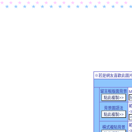
※若是網友喜歡此圖
留言板版面背景
M
背景圖語法
<
橫式複貼背景
<