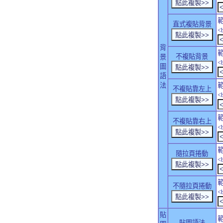
直式複貼背景
<
背
不複貼背景
景
<
圖
語
法
不複貼靠左上
<
不複貼靠右上
<
隨拉頁捲動
<
不隨拉頁捲動
<
貼
貼圖語法