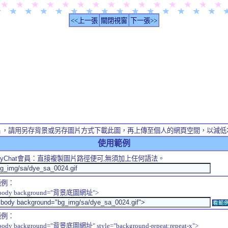
<<上一張
關閉視窗
下一張>>
片，請用另存背景或另存圖片方式下載此圖，再上傳至個人的網頁空間，以減低
使用範例
yChat
會員：直接複製圖片路徑便可,無須加上任何語法。
範例：
body background="背景底圖網址">
看範
範例：
body background="背景底圖網址" style="background-repeat:repeat-x">