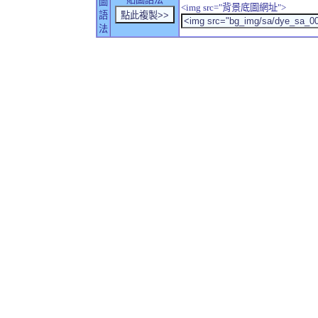
圖
<img src="背景底圖網址">
語
法