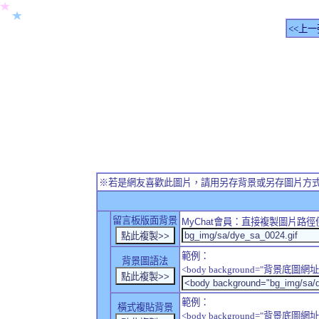
<<上一
※若是網友喜歡此圖片，請用另存背景或另存圖片方
留言板版面背景
MyChat
會員：直接複製圖片路徑
範例：
背景圖語法
<body background="背景底圖網址
範例：
橫式複貼背景
<body background="背景底圖網址" sty