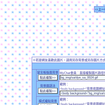
<<上一
※若是網友喜歡此圖片，請用另存背景或另存圖片方
留言板版面背景
MyChat
會員：直接複製圖片路徑
範例：
背景圖語法
<body background="背景底圖網址
範例：
橫式複貼背景
<body background="背景底圖網址" sty