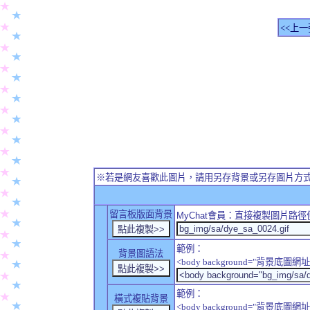
<<上一
※若是網友喜歡此圖片，請用另存背景或另存圖片方
留言板版面背景
MyChat
會員：直接複製圖片路徑
範例：
背景圖語法
<body background="背景底圖網址
範例：
橫式複貼背景
<body background="背景底圖網址" sty