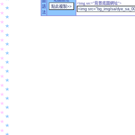
圖
<img src="背景底圖網址">
語
法